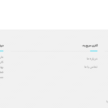
گذری سریع به :
درب
درباره ما
کار
تماس با ما
بهت
فعا
مصا
ا