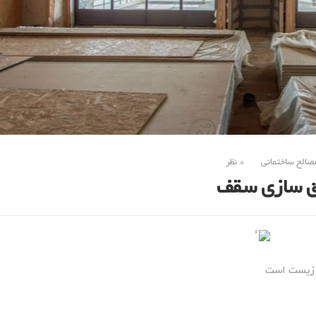
صالح ساختمانی
0 نظر
یق سازی سقف
 زیست است