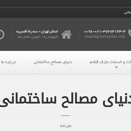
مانی
0098-021-36464173-4
استان تهران - سه راه افسریه
msaleh@arefqeshm.com
کیلومتر 15 اتوبان امام رضا
ت و خدمات عارف قشم
دنیای مصالح ساختمانی
درباره ما
نیای مصالح ساختمانی
متن شما